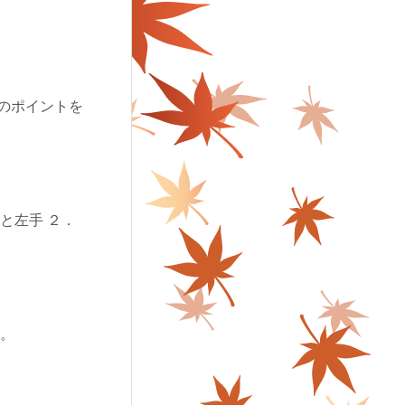
のポイントを
と左手 ２．
た。