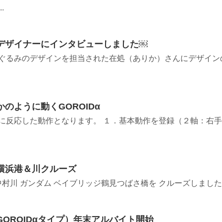
.
デザイナーにインタビューしました￼
ぐるみのデザインを担当された在処（ありか）さんにデザイン
のように動くGOROIDα
に反応した動作となります。 １．基本動作を登録（２軸：右手
横浜港＆川クルーズ
中村川 ガンダム ベイブリッジ鶴見つばさ橋を クルーズしまし
OROIDαタイプ）年末アルバイト開始