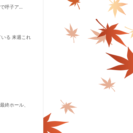
呼子ア...
いる 来週これ
は最終ホール、